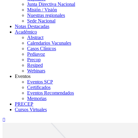
Junta Directiva Nacional
Misión / Visión
Nuestras regionales
Sede Nacional
Notas Destacadas
Académico
Abstract
Calendarios Vacunales
Casos Clínicos
Pediavoz
Precop
Resiped
Webinars
Eventos
Eventos SCP
Certificados
Eventos Recomendados
Memorias
PRECEP
Cursos Virtuales