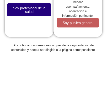
brindar
acompañamiento,
Soy profesional de la
orientación e
salud
información pertinente.
Soy público general
Al continuar, confirma que comprende la segmentación de
Regresar
contenidos y acepta ser dirigido a la páigina correspondiente.
La SCP en acuerdo que busca
complementar estrategias para
disminuir mortalidad materno
infantil
septiembre 7, 2014