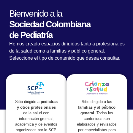
Bienvenido a la
Sociedad Colombiana
de Pediatría
La SCP en acuerdo que busca
Hemos creado espacios dirigidos tanto a profesionales
complementar estrategias para disminuir
de la salud como a familias y público general.
mortalidad materno infantil
Seleccione el tipo de contenido que desea consultar.
Sitio dirigido a las
Sitio dirigido a
pediatras
familias y al público
y otros profesionales
general
. Todos los
de la salud con
contenidos son
información gremial,
elaborados y revisados
académica y de eventos
por especialistas para
organizados por la SCP.