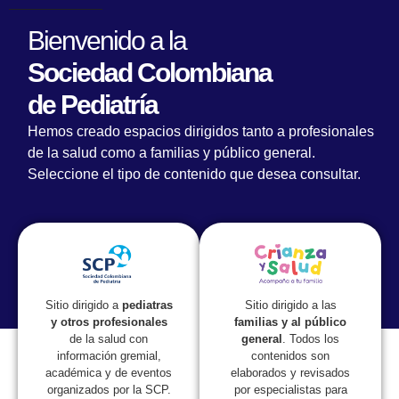
Bienvenido a la
Sociedad Colombiana
de Pediatría
La SCP forma parte de la nueva Junta
Hemos creado espacios dirigidos tanto a profesionales
Directiva de la Asociación Colombiana de
de la salud como a familias y público general.
Sociedades Científicas
Seleccione el tipo de contenido que desea consultar.
Sitio dirigido a las
Sitio dirigido a
pediatras
familias y al público
y otros profesionales
general
. Todos los
de la salud con
contenidos son
información gremial,
elaborados y revisados
académica y de eventos
por especialistas para
organizados por la SCP.