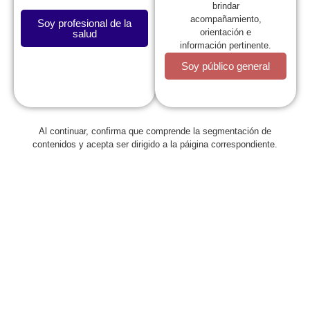
brindar
acompañamiento,
Soy profesional de la
orientación e
salud
información pertinente.
Soy público general
Al continuar, confirma que comprende la segmentación de
Regresar
contenidos y acepta ser dirigido a la páigina correspondiente.
La SCP forma parte de la nueva
Junta Directiva de la Asociación
Colombiana de Sociedades
Científicas
abril 5, 2024