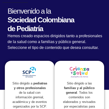
Bienvenido a la
Sociedad Colombiana
de Pediatría
La Sociedad Colombiana de Pediatría lanza
Hemos creado espacios dirigidos tanto a profesionales
su Plan de Actividades 2016
de la salud como a familias y público general.
Seleccione el tipo de contenido que desea consultar.
Sitio dirigido a las
Sitio dirigido a
pediatras
familias y al público
y otros profesionales
general
. Todos los
de la salud con
contenidos son
información gremial,
elaborados y revisados
académica y de eventos
por especialistas para
organizados por la SCP.