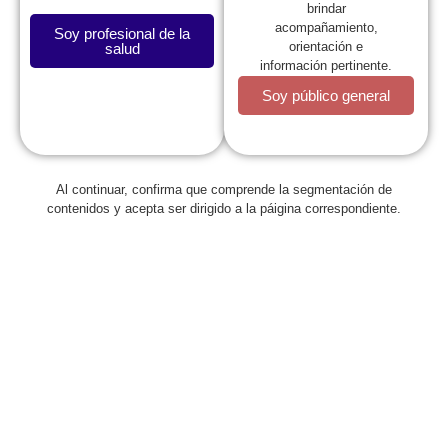
brindar
acompañamiento,
Soy profesional de la
orientación e
salud
información pertinente.
Soy público general
Al continuar, confirma que comprende la segmentación de
Regresar
contenidos y acepta ser dirigido a la páigina correspondiente.
La Sociedad Colombiana de
Pediatría lanza su Plan de
Actividades 2016
septiembre 11, 2015