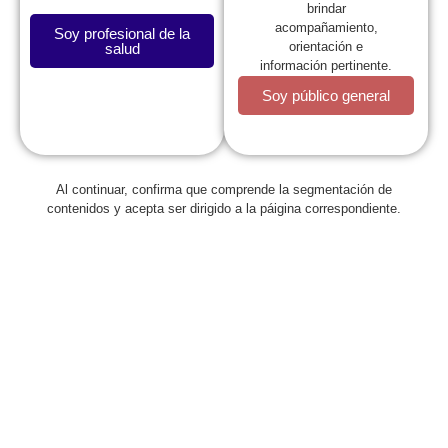
brindar
acompañamiento,
Soy profesional de la
orientación e
salud
información pertinente.
Soy público general
Al continuar, confirma que comprende la segmentación de
Regresar
contenidos y acepta ser dirigido a la páigina correspondiente.
La Sociedad Colombiana de
Pediatría rechaza las
declaraciones del señor
Presidente de la República
junio 25, 2025