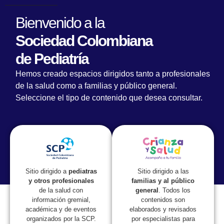
Bienvenido a la
Sociedad Colombiana
de Pediatría
La Sociedad Colombiana de Pediatría
Hemos creado espacios dirigidos tanto a profesionales
rechaza las declaraciones del señor
de la salud como a familias y público general.
Presidente de la República
Seleccione el tipo de contenido que desea consultar.
Sitio dirigido a las
Sitio dirigido a
pediatras
familias y al público
y otros profesionales
general
. Todos los
de la salud con
contenidos son
información gremial,
elaborados y revisados
académica y de eventos
por especialistas para
organizados por la SCP.