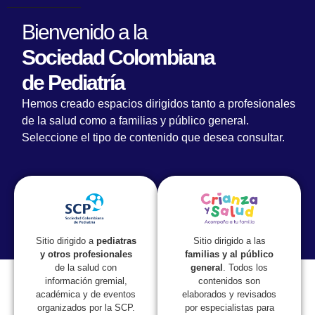
Bienvenido a la
Sociedad Colombiana
de Pediatría
La Sociedad Colombiana de Pediatría se
Hemos creado espacios dirigidos tanto a profesionales
hace presente en el IPA Congress 2025 en
de la salud como a familias y público general.
Ciudad de México
Seleccione el tipo de contenido que desea consultar.
Sitio dirigido a las
Sitio dirigido a
pediatras
familias y al público
y otros profesionales
general
. Todos los
de la salud con
contenidos son
información gremial,
elaborados y revisados
académica y de eventos
por especialistas para
organizados por la SCP.