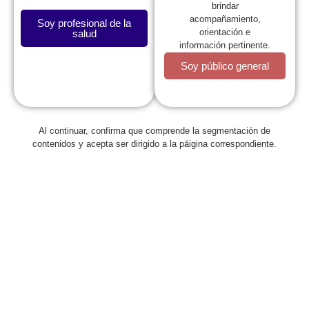
brindar
acompañamiento,
Soy profesional de la
orientación e
salud
información pertinente.
Soy público general
Al continuar, confirma que comprende la segmentación de
Regresar
contenidos y acepta ser dirigido a la páigina correspondiente.
La Sociedad Colombiana de
Pediatría se hace presente en el
IPA Congress 2025 en Ciudad de
México
mayo 9, 2025