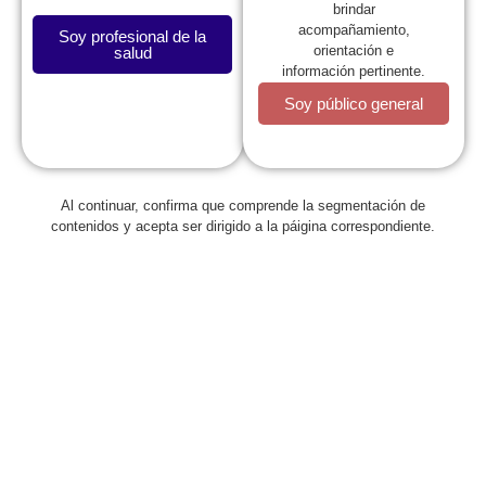
brindar
acompañamiento,
Soy profesional de la
orientación e
salud
información pertinente.
Soy público general
Al continuar, confirma que comprende la segmentación de
Regresar
contenidos y acepta ser dirigido a la páigina correspondiente.
‘Lactancia materna: cuidando el
presente, garantizando el
mañana’, en el III Simposio
Nacional de Nutrición
febrero 16, 2017