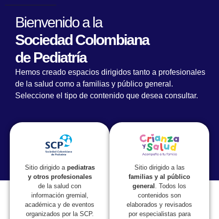
Bienvenido a la
Sociedad Colombiana
de Pediatría
‘Lactancia materna: cuidando el presente,
Hemos creado espacios dirigidos tanto a profesionales
garantizando el mañana’, en el III Simposio
de la salud como a familias y público general.
Nacional de Nutrición
Seleccione el tipo de contenido que desea consultar.
Sitio dirigido a las
Sitio dirigido a
pediatras
familias y al público
y otros profesionales
general
. Todos los
de la salud con
contenidos son
información gremial,
elaborados y revisados
académica y de eventos
por especialistas para
organizados por la SCP.