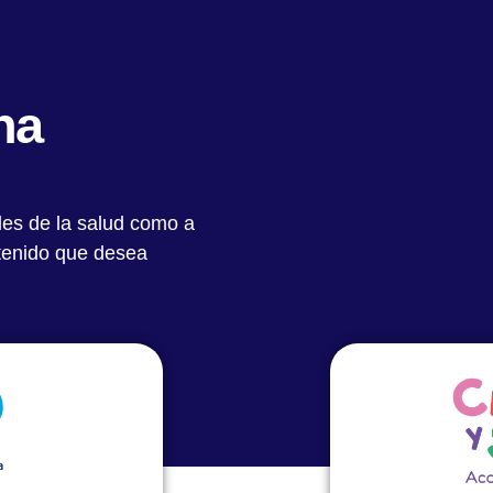
Quiénes Somos
Notas Destacadas
Académic
na
les de la salud como a
ntenido que desea