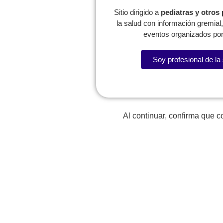
Sitio dirigido a
pediatras y otros
la salud con información gremia
eventos organizados por
Soy profesional de la
Lorem fistrum por la gloria de mi madre esse jarl aliqu
Al continuar, confirma que 
La SCP
Expresidentes
Reg
Comité de
Congresos
W
Capítulos
P