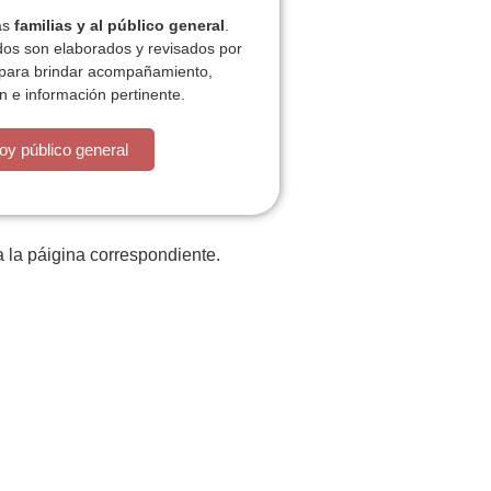
las
familias y al público general
.
dos son elaborados y revisados por
 para brindar acompañamiento,
n e información pertinente.
está la cosa muy malar.
oy público general
 la páigina correspondiente.
iones
Plan de actividades
ACT
Contacto
P
z
Tratamiento datos