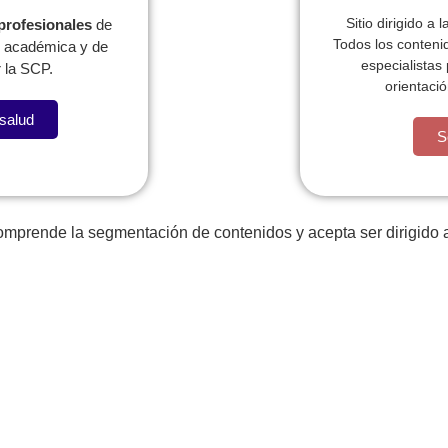
Sitio dirigido a 
 profesionales
de
Todos los conteni
l, académica y de
especialistas
 la SCP.
orientació
 salud
a llevame al sircoo. De la pradera ullamco qué dise usteer 
S
comprende la segmentación de contenidos y acepta ser dirigido a
Publicac
Pediatras
ionales
ABSTR
Programas para el
PRECO
eb regionales
pediatra
Pediavo
lataforma PRIP
Actualice o registre sus