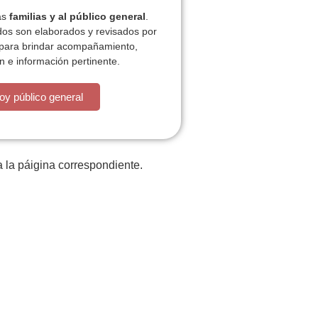
las
familias y al público general
.
dos son elaborados y revisados por
 para brindar acompañamiento,
n e información pertinente.
está la cosa muy malar.
oy público general
 la páigina correspondiente.
iones
Plan de actividades
ACT
Contacto
P
z
Tratamiento datos