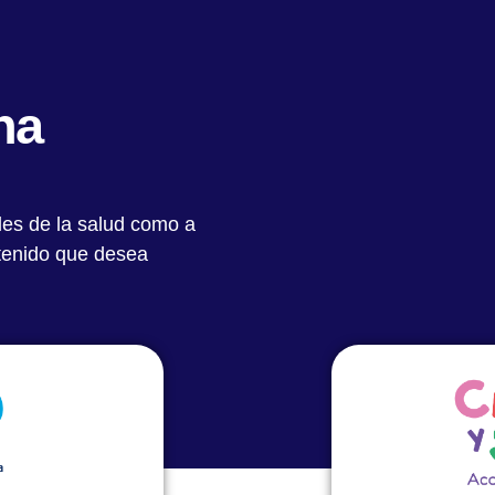
Quiénes Somos
Notas Destacadas
Académic
na
les de la salud como a
ntenido que desea