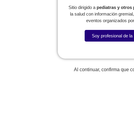
Sitio dirigido a
pediatras y otros
la salud con información gremia
eventos organizados por
Soy profesional de la
Lorem fistrum por la gloria de mi madre esse jarl aliqu
Al continuar, confirma que 
La SCP
Expresidentes
Reg
Comité de
Congresos
W
Capítulos
P