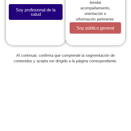
brindar
acompañamiento,
Soy profesional de la
orientación e
salud
información pertinente.
Soy público general
La SCP
Al continuar, confirma que comprende la segmentación de
contenidos y acepta ser dirigido a la páigina correspondiente.
Expresidentes
Comité de Congresos
Capítulos
Estatutos
Reglamentos
Regionales