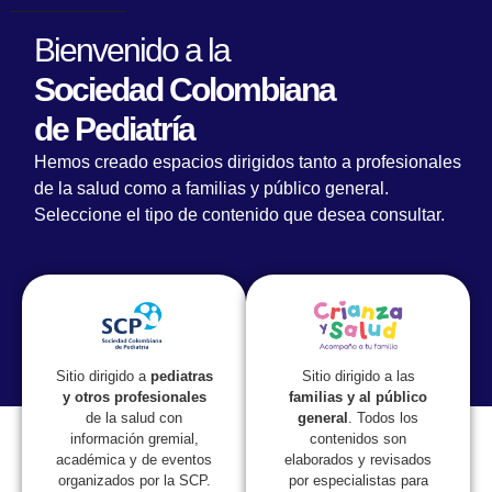
Bienvenido a la
Sociedad Colombiana
de Pediatría
Hemos creado espacios dirigidos tanto a profesionales
de la salud como a familias y público general.
Seleccione el tipo de contenido que desea consultar.
Lorem fistrum por la gloria de mi madre esse jarl aliqua
llevame al sircoo. De la pradera ullamco qué dise usteer
está la cosa muy malar.
Sitio dirigido a las
Sitio dirigido a
pediatras
familias y al público
y otros profesionales
general
. Todos los
de la salud con
contenidos son
información gremial,
elaborados y revisados
académica y de eventos
por especialistas para
organizados por la SCP.