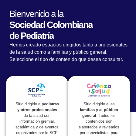
Bienvenido a la
Sociedad Colombiana
de Pediatría
Lineamientos generales para el Programa
Hemos creado espacios dirigidos tanto a profesionales
Ampliado de Inmunizaciones en el contexto
de la salud como a familias y público general.
de pandemia COVID-19
Seleccione el tipo de contenido que desea consultar.
Sitio dirigido a las
Sitio dirigido a
pediatras
familias y al público
y otros profesionales
general
. Todos los
de la salud con
contenidos son
información gremial,
elaborados y revisados
académica y de eventos
por especialistas para
organizados por la SCP.