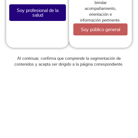
brindar
acompañamiento,
Soy profesional de la
orientación e
salud
información pertinente.
Soy público general
Al continuar, confirma que comprende la segmentación de
Regresar
contenidos y acepta ser dirigido a la páigina correspondiente.
Lineamientos generales para el
Programa Ampliado de
Inmunizaciones en el contexto de
pandemia COVID-19
abril 3, 2020