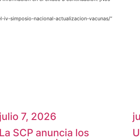
l-iv-simposio-nacional-actualizacion-vacunas/”
julio 7, 2026
j
La SCP anuncia los
U