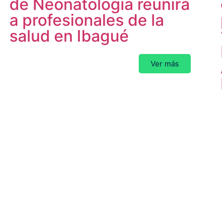
de Neonatología reunirá
a profesionales de la
salud en Ibagué
Ver más
P
Pediatras