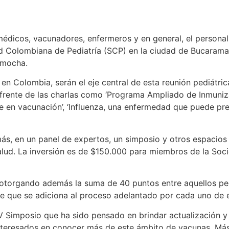
médicos, vacunadores, enfermeros y en general, el personal 
d Colombiana de Pediatría (SCP) en la ciudad de Bucaraman
amocha.
 en Colombia, serán el eje central de esta reunión pediátr
l frente de las charlas como ‘Programa Ampliado de Inmuni
bre en vacunación’, ‘Influenza, una enfermedad que puede pre
más, en un panel de expertos, un simposio y otros espacio
 salud. La inversión es de $150.000 para miembros de la S
es, otorgando además la suma de 40 puntos entre aquellos 
je que se adiciona al proceso adelantado por cada uno de e
 Simposio que ha sido pensado en brindar actualización y 
 interesados en conocer más de este ámbito de vacunas. Más