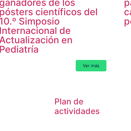
ganadores de los
p
pósters científicos del
c
10.º Simposio
p
Internacional de
Actualización en
Pediatría
Ver más
Plan de
actividades
ublicaciones