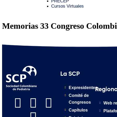
PRECEP
Cursos Virtuales
Memorias 33 Congreso Colombia
La SCP
Expresidentes
Regiona
Comité de
Congresos
Web re
Capítulos
Plataf