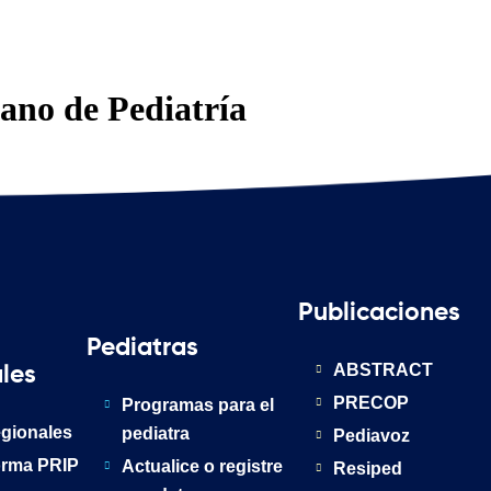
no de Pediatría
Publicaciones
Pediatras
ABSTRACT
les
PRECOP
Programas para el
gionales
pediatra
Pediavoz
orma PRIP
Actualice o registre
Resiped