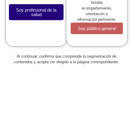
brindar
acompañamiento,
Soy profesional de la
orientación e
salud
información pertinente.
Soy público general
Al continuar, confirma que comprende la segmentación de
Regresar
contenidos y acepta ser dirigido a la páigina correspondiente.
Minsalud reglamentó el artículo 2
de la Ley 2026 de 2020 o “Ley
Jacobo”
junio 9, 2022