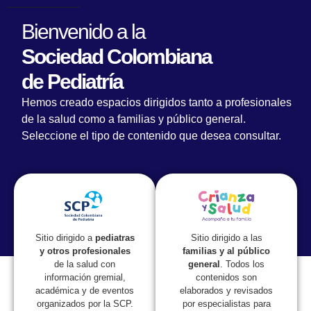
Bienvenido a la
Sociedad Colombiana
de Pediatría
Minsalud reglamentó el artículo 2 de la Ley
Hemos creado espacios dirigidos tanto a profesionales
2026 de 2020 o “Ley Jacobo”
de la salud como a familias y público general.
Seleccione el tipo de contenido que desea consultar.
Sitio dirigido a las
Sitio dirigido a
pediatras
familias y al público
y otros profesionales
general
. Todos los
de la salud con
contenidos son
información gremial,
elaborados y revisados
académica y de eventos
por especialistas para
organizados por la SCP.