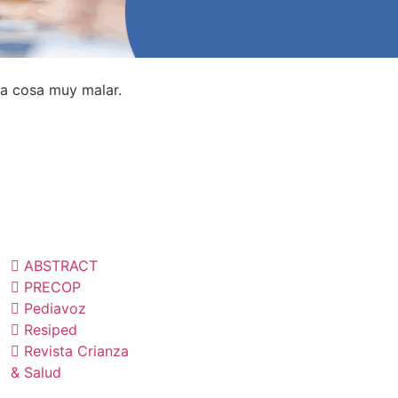
 la cosa muy malar.
Plan de
actividades
ublicaciones
Contacto
ABSTRACT
PRECOP
Pediavoz
Tratamiento
Resiped
Revista Crianza
datos
& Salud
personales