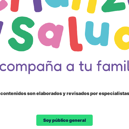
s contenidos son elaborados y revisados por especialista
Soy público general