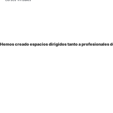
Bienvenido a la
Sociedad Colombiana
de Pediatría
Hemos creado espacios dirigidos tanto a profesionales de