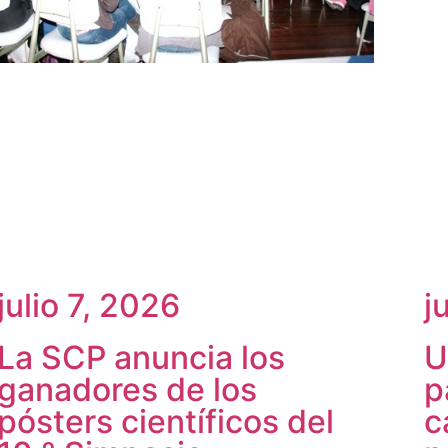
julio 7, 2026
j
La SCP anuncia los
U
ganadores de los
p
pósters científicos del
c