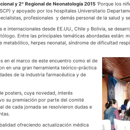
cional y 2º Regional de Neonatología 2015
‘Porque los niño
SCP) y apoyado por los hospitales Universitario Departame
pecialistas, profesionales y demás personal de la salud y 
 e internacionales desde EE.UU., Chile y Bolivia, se desar
atólogo. Entre las principales temáticas abordadas están: m
 metabólico, herpes neonatal, síndrome de dificultad respi
os en el marco de este encuentro como el de
eron en una gran herramienta teórico-práctica
dades de la industria farmacéutica y de
 de posters, cuya novedad, interés
vo su premiación por parte del comité
nal de cada jornada se resolvieron dudas e
ntas.
abalidad ofreciendo actualización médica