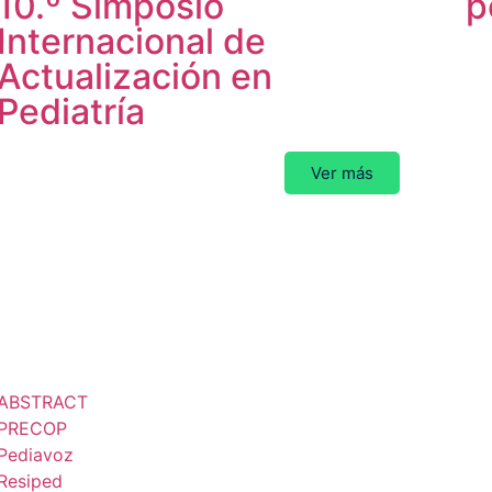
10.º Simposio
p
Internacional de
Actualización en
Pediatría
Ver más
Plan de
actividades
ublicaciones
Contacto
ABSTRACT
PRECOP
Pediavoz
Tratamiento
Resiped