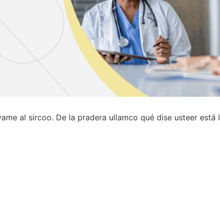
evame al sircoo. De la pradera ullamco qué dise usteer está
P
Pediatras