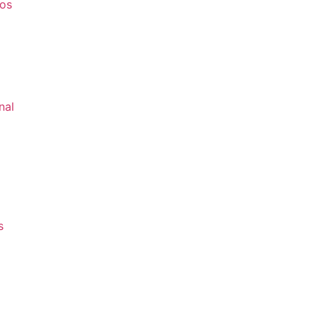
os
nal
s