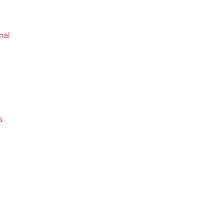
nal
s