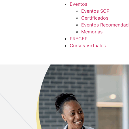
Eventos
Eventos SCP
Certificados
Eventos Recomendad
Memorias
PRECEP
Cursos Virtuales