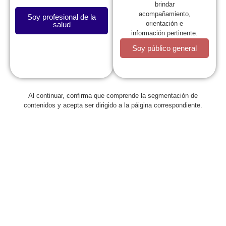
brindar
acompañamiento,
Soy profesional de la
orientación e
salud
información pertinente.
Soy público general
La SCP
Al continuar, confirma que comprende la segmentación de
contenidos y acepta ser dirigido a la páigina correspondiente.
Expresidentes
Comité de Congresos
Capítulos
Estatutos
Reglamentos
Regionales