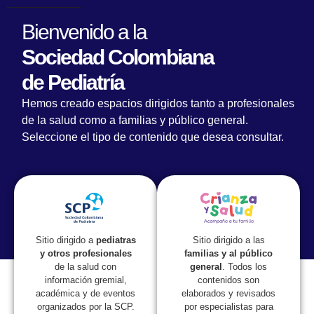
Bienvenido a la
Sociedad Colombiana
de Pediatría
Hemos creado espacios dirigidos tanto a profesionales
de la salud como a familias y público general.
Seleccione el tipo de contenido que desea consultar.
Lorem fistrum por la gloria de mi madre esse jarl aliqua
llevame al sircoo. De la pradera ullamco qué dise usteer
está la cosa muy malar.
Sitio dirigido a las
Sitio dirigido a
pediatras
familias y al público
y otros profesionales
general
. Todos los
de la salud con
contenidos son
información gremial,
elaborados y revisados
académica y de eventos
por especialistas para
organizados por la SCP.