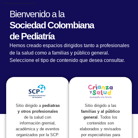
Bienvenido a la
Sociedad Colombiana
de Pediatría
Hemos creado espacios dirigidos tanto a profesionales
de la salud como a familias y público general.
Seleccione el tipo de contenido que desea consultar.
Lorem fistrum por la gloria de mi madre esse jarl aliqua
llevame al sircoo. De la pradera ullamco qué dise usteer
está la cosa muy malar.
Sitio dirigido a las
Sitio dirigido a
pediatras
familias y al público
y otros profesionales
general
. Todos los
de la salud con
contenidos son
información gremial,
elaborados y revisados
académica y de eventos
por especialistas para
organizados por la SCP.