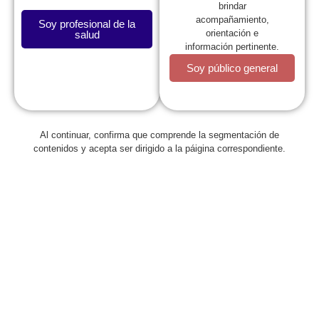
brindar
acompañamiento,
Soy profesional de la
orientación e
salud
información pertinente.
Soy público general
La SCP
Al continuar, confirma que comprende la segmentación de
contenidos y acepta ser dirigido a la páigina correspondiente.
Expresidentes
Comité de Congresos
Capítulos
Estatutos
Reglamentos
Regionales