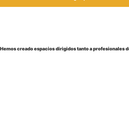
Bienvenido a la
Sociedad Colombiana
de Pediatría
Hemos creado espacios dirigidos tanto a profesionales de