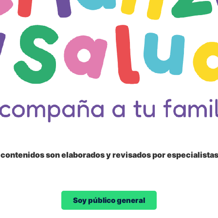
s contenidos son elaborados y revisados por especialista
Soy público general