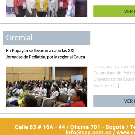
VER
Gremial
En Popayán se llevaron a cabo las XXI
Jornadas de Pediatría, por la regional Cauca
La regional Cauca de 
Colombiana de Pediatrí
Universidad del Cauca 
Society of […]
VER
Calle 83 # 16A - 44 / Oficina 701 - Bogotá / 
info@scp.com.co / www.s