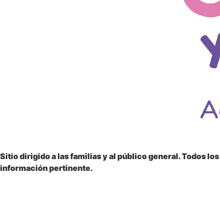
Sitio dirigido a las
familias y al público general
. Todos lo
información pertinente.