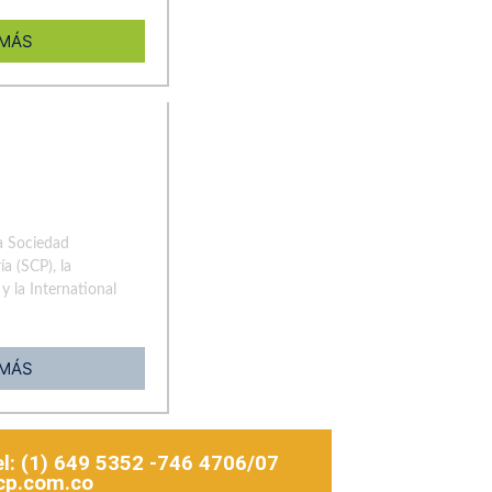
 MÁS
la Sociedad
a (SCP), la
y la International
 MÁS
Tel: (1) 649 5352 -746 4706/07
cp.com.co