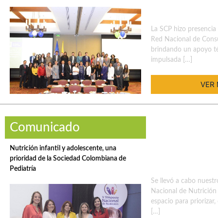
La SCP hizo presencia 
Red Nacional de Con
brindando un apoyo té
impulsada […]
VER
Comunicado
Nutrición infantil y adolescente, una
prioridad de la Sociedad Colombiana de
Pediatría
Se llevó a cabo nuest
Nacional de Nutrición
espacio para priorizar,
[…]