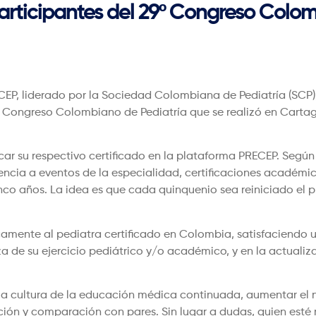
articipantes del 29º Congreso Colom
CEP, liderado por la Sociedad Colombiana de Pediatría (SCP),
9º Congreso Colombiano de Pediatría que se realizó en Cartage
ar su respectivo certificado en la plataforma PRECEP. Segú
encia a eventos de la especialidad, certificaciones académic
co años. La idea es que cada quinquenio sea reiniciado el pro
amente al pediatra certificado en Colombia, satisfaciendo 
eza de su ejercicio pediátrico y/o académico, y en la actual
e la cultura de la educación médica continuada, aumentar e
ación y comparación con pares. Sin lugar a dudas, quien esté