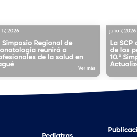
o 17, 2026
julio 7, 2026
 Simposio Regional de
La SCP 
onatología reunirá a
de los p
ofesionales de la salud en
10.º Sim
agué
Actualiz
Ver más
Publicac
Pediatras