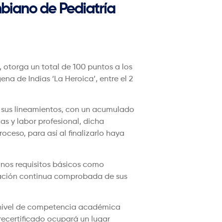
biano de Pediatría
 otorga un total de 100 puntos a los
na de Indias ‘La Heroica’, entre el 2
n sus lineamientos, con un acumulado
as y labor profesional, dicha
ceso, para así al finalizarlo haya
unos requisitos básicos como
ización continua comprobada de sus
l nivel de competencia académica
 recertificado ocupará un lugar