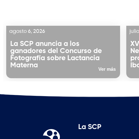
agosto 6, 2026
juli
La SCP anuncia a los
XV
ganadores del Concurso de
Ne
Fotografía sobre Lactancia
pr
Materna
Ib
Ver más
La SCP