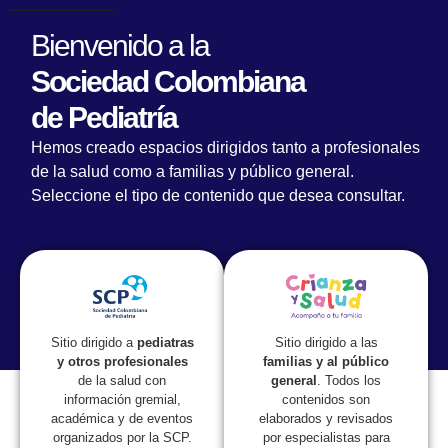
Bienvenido a la
Sociedad Colombiana
de Pediatría
Hemos creado espacios dirigidos tanto a profesionales
de la salud como a familias y público general.
Seleccione el tipo de contenido que desea consultar.
Lorem fistrum por la gloria de mi madre esse jarl aliqua
llevame al sircoo. De la pradera ullamco qué dise usteer
está la cosa muy malar.
Sitio dirigido a las
Sitio dirigido a
pediatras
familias y al público
y otros profesionales
general
. Todos los
de la salud con
contenidos son
información gremial,
elaborados y revisados
académica y de eventos
por especialistas para
organizados por la SCP.