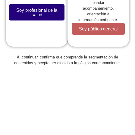
brindar
acompañamiento,
Soy profesional de la
orientación e
salud
información pertinente.
Soy público general
La SCP
Al continuar, confirma que comprende la segmentación de
contenidos y acepta ser dirigido a la páigina correspondiente.
Expresidentes
Comité de Congresos
Capítulos
Estatutos
Reglamentos
Regionales