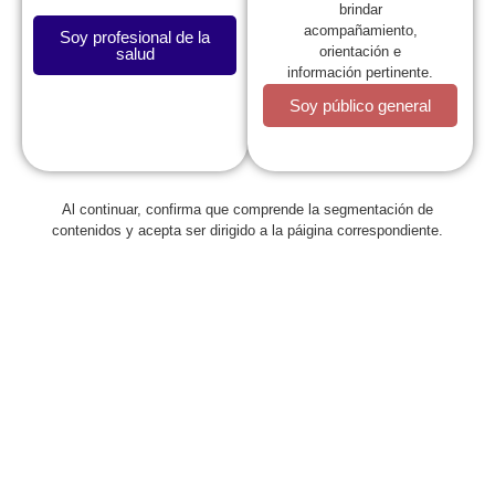
brindar
acompañamiento,
Soy profesional de la
orientación e
salud
información pertinente.
Soy público general
Al continuar, confirma que comprende la segmentación de
Regresar
contenidos y acepta ser dirigido a la páigina correspondiente.
REGRESA: Recomendaciones y
Guías para el Regreso a la
Presencialidad en las Aulas. –
V2.0
enero 24, 2022