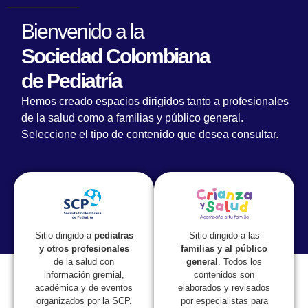
Bienvenido a la
Sociedad Colombiana
de Pediatría
REGRESA: Recomendaciones y Guías para el
Hemos creado espacios dirigidos tanto a profesionales
Regreso a la Presencialidad en las Aulas. –
de la salud como a familias y público general.
V2.0
Seleccione el tipo de contenido que desea consultar.
Sitio dirigido a las
Sitio dirigido a
pediatras
familias y al público
y otros profesionales
general
. Todos los
de la salud con
contenidos son
información gremial,
elaborados y revisados
académica y de eventos
por especialistas para
organizados por la SCP.