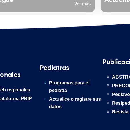
agué
Actualiz
Ver más
Publicac
Pediatras
ionales
ABSTR
Programas para el
PRECO
eb regionales
pediatra
Pediavo
lataforma PRIP
Actualice o registre sus
Resipe
datos
Revista