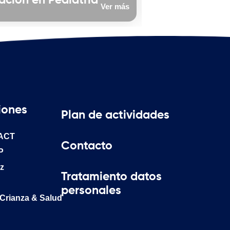
ación en Pediatría
atención pedi
Ver más
iones
Plan de actividades
ACT
Contacto
P
z
Tratamiento datos
d
personales
 Crianza & Salud