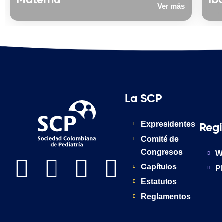
Materna
Ib
Ver más
La SCP
Expresidentes
Reg
Comité de
Congresos
W
Capítulos
P
Estatutos
Reglamentos