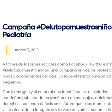
Regresar
Campaña #Delutopornuestrosniños e
Pediatría
marzo 3, 2015
A través de las redes sociales como Facebook, Twitter e In
#Delutopornuestrosniños, una campaña en voz de protesta y
niñas y adolescentes del país. En todo el territorio nacion
pequeños.
Con la imagen y el numeral que identifican esta iniciativa,
continúan publicando un sinnúmero de mensajes, opiniones y
derechos; haciendo énfasis en el futuro que ellos represent
visto afectada la integridad y la vida de varios menores d