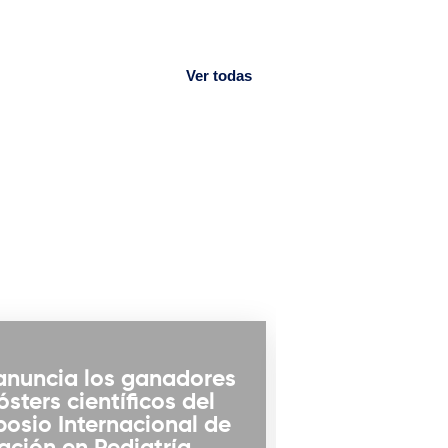
Ver todas
junio 25, 2026
anuncia los ganadores
ósters científicos del
Un llamado u
posio Internacional de
proteger la c