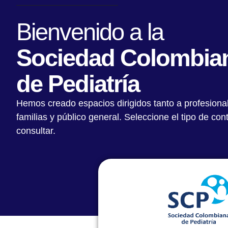
Bienvenido a la
Sociedad Colombia
de Pediatría
Hemos creado espacios dirigidos tanto a profesiona
Sociedad Colombiana de Pedia
familias y público general. Seleccione el tipo de co
presente en la National Confer
consultar.
Exhibition 2019 de la AAP