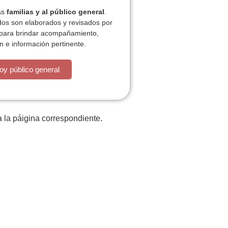
las
familias y al público general
.
dos son elaborados y revisados por
 para brindar acompañamiento,
n e información pertinente.
oy público general
 la páigina correspondiente.