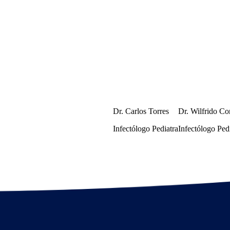
¿Cómo va el COVID en niños
pandemia
Conferencistas
Dr. Carlos Torres
Dr. Wilfrido Co
Infectólogo Pediatra
Infectólogo Ped