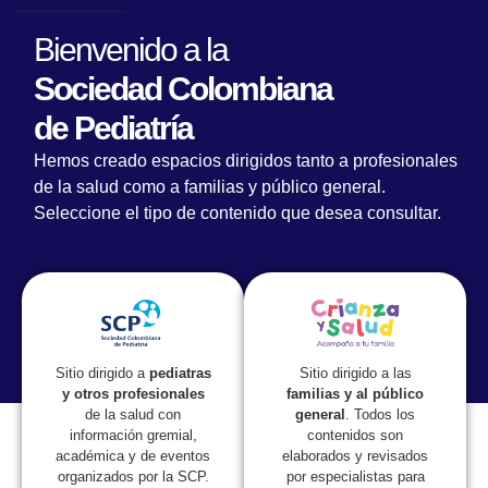
Bienvenido a la
Sociedad Colombiana
de Pediatría
Hemos creado espacios dirigidos tanto a profesionales
de la salud como a familias y público general.
Corazones saludables desde el
Seleccione el tipo de contenido que desea consultar.
primer latido: nutrición, cardiopatía
y desenlaces
Conferencistas
Sitio dirigido a las
Sitio dirigido a
pediatras
Dr. Jorge Esteban López
familias y al público
y otros profesionales
Médico Especialista en Pediatría y
general
. Todos los
de la salud con
contenidos son
información gremial,
Neonatología U. Militar Nueva Granada
elaborados y revisados
académica y de eventos
por especialistas para
organizados por la SCP.