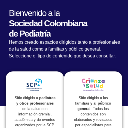
Bienvenido a la
Sociedad Colombiana
de Pediatría
Hemos creado espacios dirigidos tanto a profesionales
de la salud como a familias y público general.
Dermatitis atópica: manejo
Seleccione el tipo de contenido que desea consultar.
interdisciplinario y cuándo remitir al
dermatólogo y/o alergólogo
Conferencistas
Sitio dirigido a las
Sitio dirigido a
pediatras
Dr. Roberto Chaskel
familias y al público
y otros profesionales
Psiquiatra Infantil, Coordinador de
general
. Todos los
de la salud con
contenidos son
información gremial,
Psiquiatría Infantil de la Fundación Santa Fe
elaborados y revisados
académica y de eventos
de Bogotá, recibió el Premio Vida y Obra de
por especialistas para
organizados por la SCP.