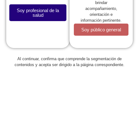
brindar
la Sociedad Colombiana de Psiquiatría
acompañamiento,
Soy profesional de la
orientación e
salud
información pertinente.
Soy público general
Moderador
Al continuar, confirma que comprende la segmentación de
contenidos y acepta ser dirigido a la páigina correspondiente.