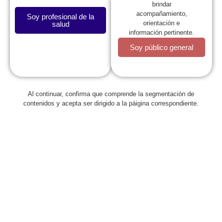
Infectólogo Pediatra
brindar
acompañamiento,
Soy profesional de la
orientación e
salud
Dr. Eduardo López
información pertinente.
Infectólogo Pediatra
Soy público general
Dra. Claudia Beltrán
Infectóloga Pediatra
Al continuar, confirma que comprende la segmentación de
contenidos y acepta ser dirigido a la páigina correspondiente.
Dr. Juan Pablo Torres
Infectólogo Pediatra
Moderador