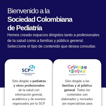
Bienvenido a la
Sociedad Colombiana
de Pediatría
Hemos creado espacios dirigidos tanto a profesionales
de la salud como a familias y público general.
Vacuna COVID en mayores de 6
Seleccione el tipo de contenido que desea consultar.
años
Conferencistas
Dra. Marcela Fama
Sitio dirigido a las
Sitio dirigido a
pediatras
Presidenta Sociedad Colombiana de
familias y al público
y otros profesionales
Pediatría
general
. Todos los
de la salud con
contenidos son
información gremial,
elaborados y revisados
académica y de eventos
Dr. Juan G. Mesa
por especialistas para
organizados por la SCP.