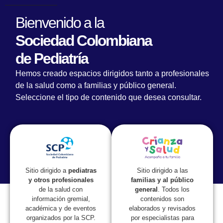
Bienvenido a la
Sociedad Colombiana
de Pediatría
#YOSOYVALIENTE
Hemos creado espacios dirigidos tanto a profesionales
de la salud como a familias y público general.
Seleccione el tipo de contenido que desea consultar.
Sitio dirigido a las
Sitio dirigido a
pediatras
familias y al público
y otros profesionales
general
. Todos los
de la salud con
contenidos son
información gremial,
elaborados y revisados
académica y de eventos
por especialistas para
organizados por la SCP.