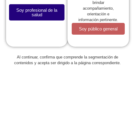
brindar
acompañamiento,
Soy profesional de la
orientación e
salud
información pertinente.
Soy público general
Al continuar, confirma que comprende la segmentación de
Regresar
contenidos y acepta ser dirigido a la páigina correspondiente.
#YOSOYVALIENTE
febrero 16, 2017
Con el propósito de incentivar la lactancia materna a
nivel nacional y resaltar el aporte nutricional de la leche
materna en los niños, la Sociedad Colombiana de