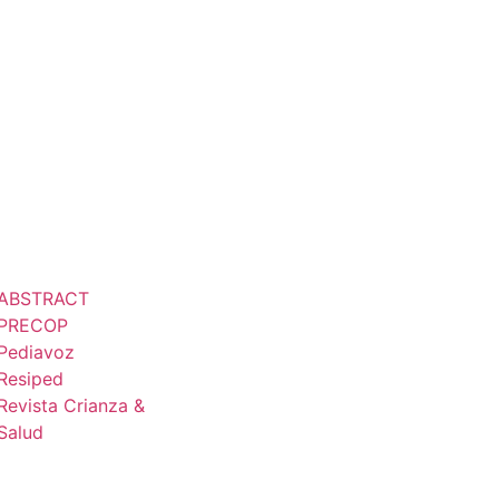
atría – Versión 1 año
Plan de
actividades
ublicaciones
Contacto
ABSTRACT
PRECOP
Pediavoz
Tratamiento
Resiped
Revista Crianza &
datos
Salud
personales