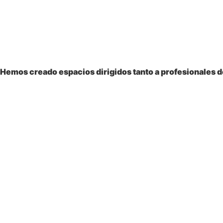
Bienvenido a la
Sociedad Colombiana
de Pediatría
Hemos creado espacios dirigidos tanto a profesionales de