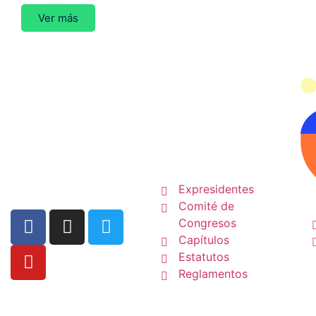
Calendarios Vacunales de l
Ver más
2024
La SCP
Expresidentes
Comité de
Congresos
Capítulos
Estatutos
Reglamentos