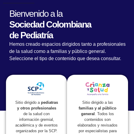
Bienvenido a la
Sociedad Colombiana
Categoría:
de Pediatría
Hemos creado espacios dirigidos tanto a profesionales
Adolescentes
de la salud como a familias y público general.
Seleccione el tipo de contenido que desea consultar.
Decálogo para
ADOLESCENTES en época
de pandemia por COVID-19
Sitio dirigido a las
Sitio dirigido a
pediatras
familias y al público
y otros profesionales
general
. Todos los
de la salud con
contenidos son
información gremial,
elaborados y revisados
académica y de eventos
por especialistas para
organizados por la SCP.