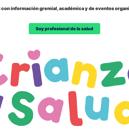
d con información gremial, académica y de eventos organi
Soy profesional de la salud