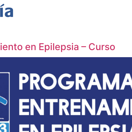
ados regionales y capítu
ento en Epilepsia – Curso