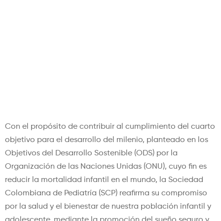
Sociedad Colombiana de
Pediatría reafirma su
compromiso en la promoción
del sueño seguro y la
prevención de la Muerte
Súbita Infantil
Con el propósito de contribuir al cumplimiento del cuarto
objetivo para el desarrollo del milenio, planteado en los
Objetivos del Desarrollo Sostenible (ODS) por la
Organización de las Naciones Unidas (ONU), cuyo fin es
reducir la mortalidad infantil en el mundo, la Sociedad
Colombiana de Pediatría (SCP) reafirma su compromiso
por la salud y el bienestar de nuestra población infantil y
adolescente, mediante la promoción del sueño seguro y