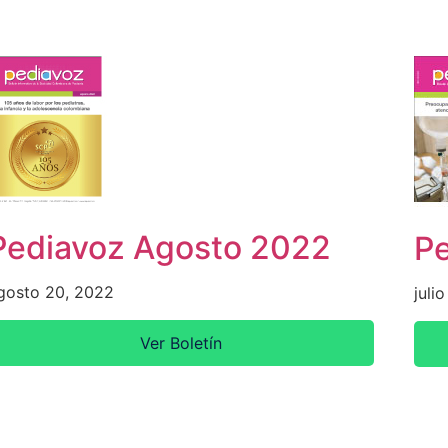
Pediavoz Agosto 2022
Pe
gosto 20, 2022
juli
Ver Boletín