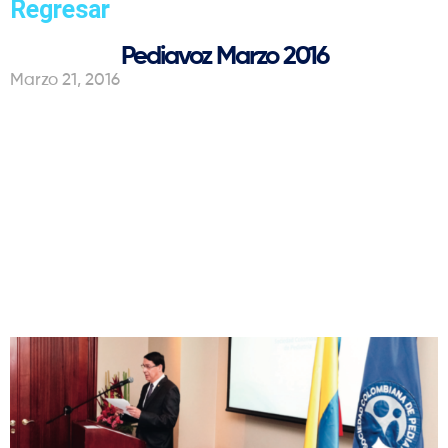
Regresar
Pediavoz Marzo 2016
Marzo 21, 2016
“Ha sido un reto para mí y un
gran honor representar a la
pediatría colombiana”:
Presidente de la SCP
￼