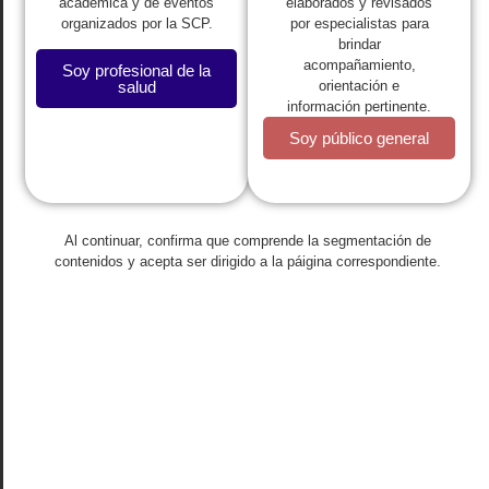
elaborados y revisados
académica y de eventos
Regresar
por especialistas para
organizados por la SCP.
brindar
Pediavoz abril 2014
acompañamiento,
Soy profesional de la
orientación e
salud
Abril 28, 2014
información pertinente.
Soy público general
Edición Especial:
IV Simposio Internacional
Al continuar, confirma que comprende la segmentación de
contenidos y acepta ser dirigido a la páigina correspondiente.
de Actualización en
Pediatría
Cartagena – Colombia 8,9 y 10 de mayo del 2014