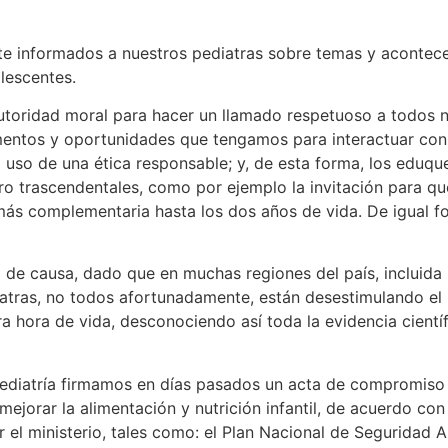
Como Sociedad Colombiana d
 informados a nuestros pediatras sobre temas y acontecer
olescentes.
utoridad moral para hacer un llamado respetuoso a todos 
mentos y oportunidades que tengamos para interactuar con 
 uso de una ética responsable; y, de esta forma, los eduqu
ero trascendentales, como por ejemplo la invitación para q
más complementaria hasta los dos años de vida. De igual f
de causa, dado que en muchas regiones del país, incluida B
iatras, no todos afortunadamente, están desestimulando el i
ra hora de vida, desconociendo así toda la evidencia cientí
atría firmamos en días pasados un acta de compromiso con
mejorar la alimentación y nutrición infantil, de acuerdo con
r el ministerio, tales como: el Plan Nacional de Seguridad A