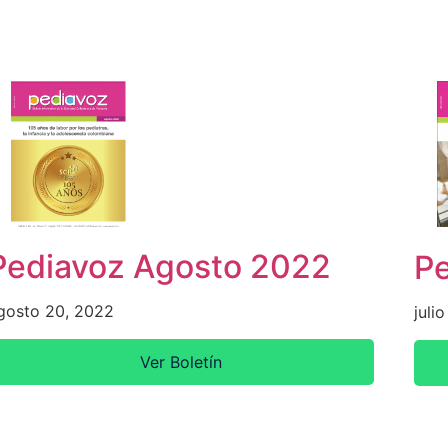
Pediavoz Agosto 2022
Pe
gosto 20, 2022
juli
Ver Boletín