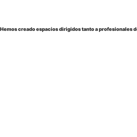
Bienvenido a la
Sociedad Colombiana
de Pediatría
Hemos creado espacios dirigidos tanto a profesionales de