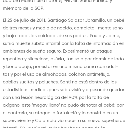
doctora María Luisa Latorre, PHD en Salud Pública y
miembro de la SCP.
El 25 de julio de 2011, Santiago Salazar Jaramillo, un bebé
de tres meses y medio de nacido, completa- mente sano
y bajo todos los cuidados de sus padres: Paula y Jaime,
sufrió muerte súbita infantil por la falta de información en
ambientes de sueño seguro. Experimentó un ataque
repentino y silencioso, asfixia, tan sólo por dormir de lado
y boca abajo, por estar en una misma cama con adul-
tos y por el uso de almohadas, colchón antirreflujo,
cobijas sueltas y peluches. Santi no está dentro de las
estadísticas medicas pues sobrevivió y a pesar de quedar
con una lesión neurológica del 90% por la falta de
oxígeno, este ‘megavillano’ no pudo derrotar al bebé; por
el contrario, su ataque lo fortaleció y lo convirtió en un
superviviente y Colombia vio nacer a su nuevo superhéroe