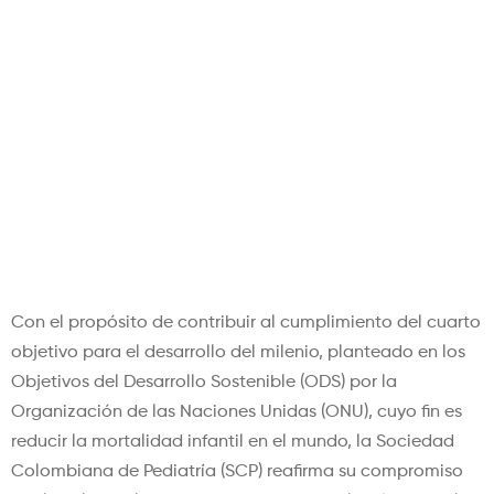
Sociedad Colombiana de
Pediatría reafirma su
compromiso en la promoción
del sueño seguro y la
prevención de la Muerte
Súbita Infantil
Con el propósito de contribuir al cumplimiento del cuarto
objetivo para el desarrollo del milenio, planteado en los
Objetivos del Desarrollo Sostenible (ODS) por la
Organización de las Naciones Unidas (ONU), cuyo fin es
reducir la mortalidad infantil en el mundo, la Sociedad
Colombiana de Pediatría (SCP) reafirma su compromiso