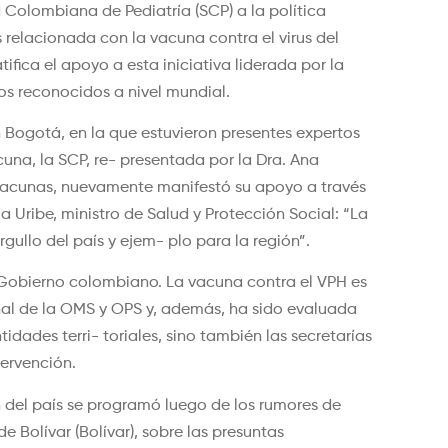
olombiana de Pediatría (SCP) a la política
s relacionada con la vacuna contra el virus del
fica el apoyo a esta iniciativa liderada por la
s reconocidos a nivel mundial.
 Bogotá, en la que estuvieron presentes expertos
na, la SCP, re- presentada por la Dra. Ana
e Vacunas, nuevamente manifestó su apoyo a través
a Uribe, ministro de Salud y Protección Social: “La
gullo del país y ejem- plo para la región”.
l Gobierno colombiano. La vacuna contra el VPH es
al de la OMS y OPS y, además, ha sido evaluada
dades terri- toriales, sino también las secretarías
tervención.
 del país se programó luego de los rumores de
e Bolívar (Bolívar), sobre las presuntas