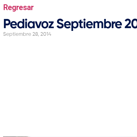
Regresar
Pediavoz Septiembre 2
Septiembre 28, 2014
Sociedad Colombi
apoyo a MinSalu
contra el VPH