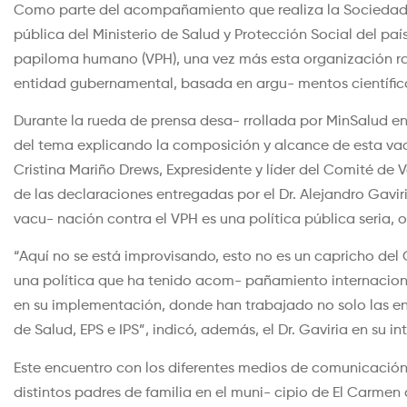
Como parte del acompañamiento que realiza la Sociedad C
pública del Ministerio de Salud y Protección Social del paí
papiloma humano (VPH), una vez más esta organización rati
entidad gubernamental, basada en argu- mentos científico
Durante la rueda de prensa desa- rrollada por MinSalud en
del tema explicando la composición y alcance de esta vacu
Cristina Mariño Drews, Expresidente y líder del Comité d
de las declaraciones entregadas por el Dr. Alejandro Gaviri
vacu- nación contra el VPH es una política pública seria, or
“Aquí no se está improvisando, esto no es un capricho de
una política que ha tenido acom- pañamiento internacion
en su implementación, donde han trabajado no solo las enti
de Salud, EPS e IPS”, indicó, además, el Dr. Gaviria en su in
Este encuentro con los diferentes medios de comunicación
distintos padres de familia en el muni- cipio de El Carmen d