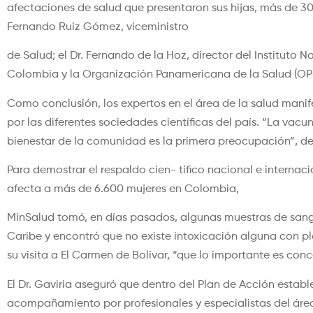
afectaciones de salud que presentaron sus hijas, más de 300
Fernando Ruiz Gómez, viceministro
de Salud; el Dr. Fernando de la Hoz, director del Instituto 
Colombia y la Organización Panamericana de la Salud (OPS),
Como conclusión, los expertos en el área de la salud manif
por las diferentes sociedades científicas del país. “La vac
bienestar de la comunidad es la primera preocupación”, de
Para demostrar el respaldo cien- tífico nacional e internac
afecta a más de 6.600 mujeres en Colombia,
MinSalud tomó, en días pasados, algunas muestras de sang
Caribe y encontró que no existe intoxicación alguna con plo
su visita a El Carmen de Bolívar, “que lo importante es c
El Dr. Gaviria aseguró que dentro del Plan de Acción estab
acompañamiento por profesionales y especialistas del área