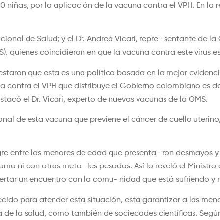
 niñas, por la aplicación de la vacuna contra el VPH. En la r
Nacional de Salud; y el Dr. Andrea Vicari, repre- sentante de 
 quienes coincidieron en que la vacuna contra este virus es
estaron que esta es una política basada en la mejor evidenci
una contra el VPH que distribuye el Gobierno colombiano es d
stacó el Dr. Vicari, experto de nuevas vacunas de la OMS.
ional de esta vacuna que previene el cáncer de cuello uterin
re entre las menores de edad que presenta- ron desmayos y 
mo ni con otros meta- les pesados. Así lo reveló el Ministro
oncertar un encuentro con la comu- nidad que está sufriend
lecido para atender esta situación, está garantizar a las me
 de la salud, como también de sociedades científicas. Según