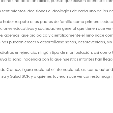
echa una posición oficial, puesto que existen diferentes for
 sentimientos, decisiones e ideologías de cada uno de los a
 haber respeto a los padres de familia como primeros educa
tuciones educativas y sociedad en general que tienen que ve
mé, además, que biológica y científicamente el niño nace com
iños puedan crecer y desarrollarse sanos, desprevenidos, sin
atras en ejercicio, ningún tipo de manipulación, así como
ruya la sana inocencia con la que nuestros infantes han lleg
do Gómez, figura nacional e internacional, así como autorid
nza y Salud SCP, y a quienes tuvieron que ver con esta magníf