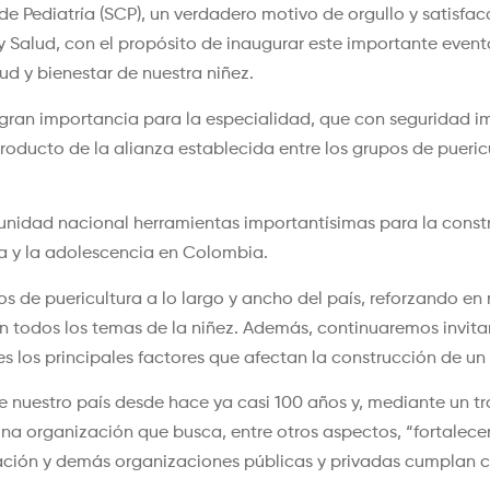
Pediatría (SCP), un verdadero motivo de orgullo y satisfacc
 y Salud, con el propósito de inaugurar este importante eve
ud y bienestar de nuestra niñez.
 gran importancia para la especialidad, que con seguridad i
 producto de la alianza establecida entre los grupos de pueri
unidad nacional herramientas importantísimas para la cons
ia y la adolescencia en Colombia.
e puericultura a lo largo y ancho del país, reforzando en n
n todos los temas de la niñez. Además, continuaremos invit
 los principales factores que afectan la construcción de un
 nuestro país desde hace ya casi 100 años y, mediante un 
a organización que busca, entre otros aspectos, “fortalece
ación y demás organizaciones públicas y privadas cumplan co