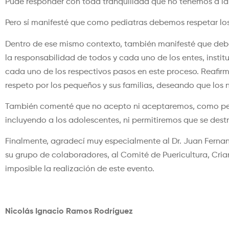
Pude responder con toda tranquilidad que no tenemos a la f
Pero sí manifesté que como pediatras debemos respetar los
Dentro de ese mismo contexto, también manifesté que debe
la responsabilidad de todos y cada uno de los entes, insti
cada uno de los respectivos pasos en este proceso. Reafir
respeto por los pequeños y sus familias, deseando que los n
También comenté que no acepto ni aceptaremos, como pedi
incluyendo a los adolescentes, ni permitiremos que se dest
Finalmente, agradecí muy especialmente al Dr. Juan Fernan
su grupo de colaboradores, al Comité de Puericultura, Cria
imposible la realización de este evento.
Nicolás Ignacio Ramos Rodríguez