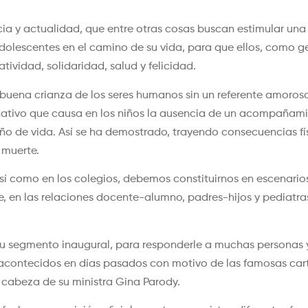
ia y actualidad, que entre otras cosas buscan estimular un
olescentes en el camino de su vida, para que ellos, como ge
ividad, solidaridad, salud y felicidad.
 buena crianza de los seres humanos sin un referente amoros
egativo que causa en los niños la ausencia de un acompañam
ño de vida. Así se ha demostrado, trayendo consecuencias fís
 muerte.
sí como en los colegios, debemos constituirnos en escenario
e, en las relaciones docente-alumno, padres-hijos y pediatra
 su segmento inaugural, para responderle a muchas personas
os acontecidos en días pasados con motivo de las famosas car
 cabeza de su ministra Gina Parody.