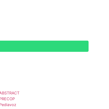
Plan de
actividades
ublicaciones
Contacto
ABSTRACT
PRECOP
Pediavoz