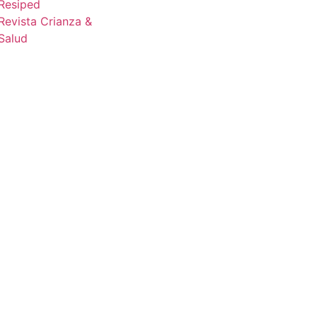
Tratamiento
Resiped
Revista Crianza &
datos
Salud
personales