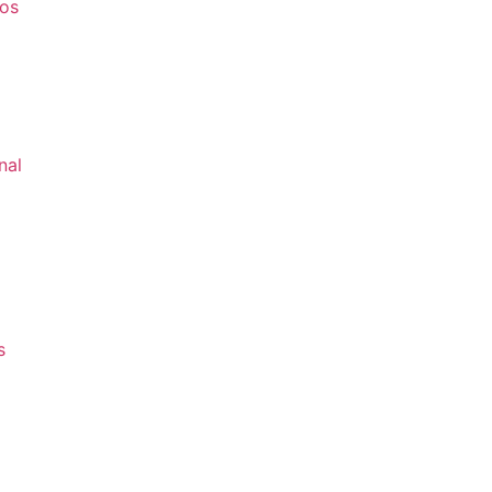
os
nal
s