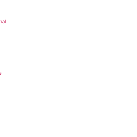
nal
s